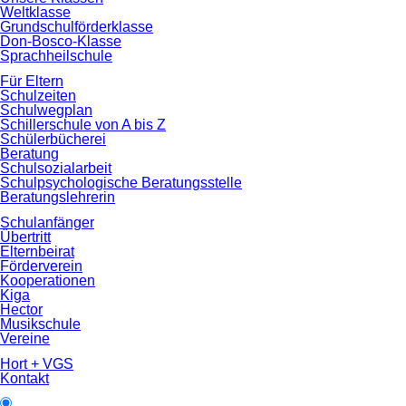
Weltklasse
Grundschulförderklasse
Don-Bosco-Klasse
Sprachheilschule
Für Eltern
Schulzeiten
Schulwegplan
Schillerschule von A bis Z
Schülerbücherei
Beratung
Schulsozialarbeit
Schulpsychologische Beratungsstelle
Beratungslehrerin
Schulanfänger
Übertritt
Elternbeirat
Förderverein
Kooperationen
Kiga
Hector
Musikschule
Vereine
Hort + VGS
Kontakt