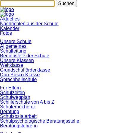
Suchen
Navigation
Aktuelles
überspringen
Nachrichten aus der Schule
Kalender
Fotos
Unsere Schule
Allgemeines
Schulleitung
Bedienstete der Schule
Unsere Klassen
Weltklasse
Grundschulförderklasse
Don-Bosco-Klasse
Sprachheilschule
Für Eltern
Schulzeiten
Schulwegplan
Schillerschule von A bis Z
Schülerbücherei
Beratung
Schulsozialarbeit
Schulpsychologische Beratungsstelle
Beratungslehrerin