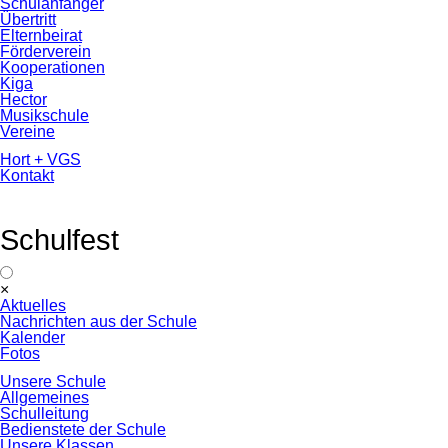
Schulanfänger
Übertritt
Elternbeirat
Förderverein
Kooperationen
Kiga
Hector
Musikschule
Vereine
Hort + VGS
Kontakt
Schulfest
Navigation
×
überspringen
Aktuelles
Nachrichten aus der Schule
Kalender
Fotos
Unsere Schule
Allgemeines
Schulleitung
Bedienstete der Schule
Unsere Klassen