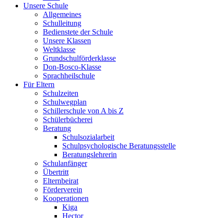
Unsere Schule
Allgemeines
Schulleitung
Bedienstete der Schule
Unsere Klassen
Weltklasse
Grundschulförderklasse
Don-Bosco-Klasse
Sprachheilschule
Für Eltern
Schulzeiten
Schulwegplan
Schillerschule von A bis Z
Schülerbücherei
Beratung
Schulsozialarbeit
Schulpsychologische Beratungsstelle
Beratungslehrerin
Schulanfänger
Übertritt
Elternbeirat
Förderverein
Kooperationen
Kiga
Hector