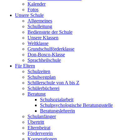
Kalender
Fotos
Unsere Schule
Allgemeines
Schulleitung
Bedienstete der Schule
Unsere Klassen
Weltklasse
Grundschulförderklasse
Don-Bosco-Klasse
Sprachheilschule
Für Eltern
Schulzeiten
Schulwegplan
Schillerschule von A bis Z
Schülerbücherei
Beratung
Schulsozialarbeit
Schulpsychologische Beratungsstelle
Beratungslehrerin
Schulanfänger
Übertritt
Elternbeirat
Förderverein
Kooperationen