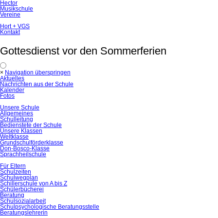
Hector
Musikschule
Vereine
Hort + VGS
Kontakt
Gottesdienst vor den Sommerferien
×
Navigation überspringen
Aktuelles
Nachrichten aus der Schule
Kalender
Fotos
Unsere Schule
Allgemeines
Schulleitung
Bedienstete der Schule
Unsere Klassen
Weltklasse
Grundschulförderklasse
Don-Bosco-Klasse
Sprachheilschule
Für Eltern
Schulzeiten
Schulwegplan
Schillerschule von A bis Z
Schülerbücherei
Beratung
Schulsozialarbeit
Schulpsychologische Beratungsstelle
Beratungslehrerin