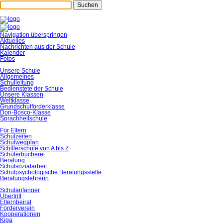
Suchen
Navigation überspringen
Aktuelles
Nachrichten aus der Schule
Kalender
Fotos
Unsere Schule
Allgemeines
Schulleitung
Bedienstete der Schule
Unsere Klassen
Weltklasse
Grundschulförderklasse
Don-Bosco-Klasse
Sprachheilschule
Für Eltern
Schulzeiten
Schulwegplan
Schillerschule von A bis Z
Schülerbücherei
Beratung
Schulsozialarbeit
Schulpsychologische Beratungsstelle
Beratungslehrerin
Schulanfänger
Übertritt
Elternbeirat
Förderverein
Kooperationen
Kiga