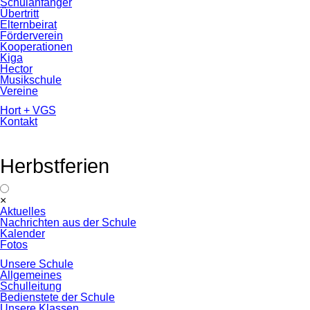
Schulanfänger
Übertritt
Elternbeirat
Förderverein
Kooperationen
Kiga
Hector
Musikschule
Vereine
Hort + VGS
Kontakt
Herbstferien
Navigation
×
überspringen
Aktuelles
Nachrichten aus der Schule
Kalender
Fotos
Unsere Schule
Allgemeines
Schulleitung
Bedienstete der Schule
Unsere Klassen