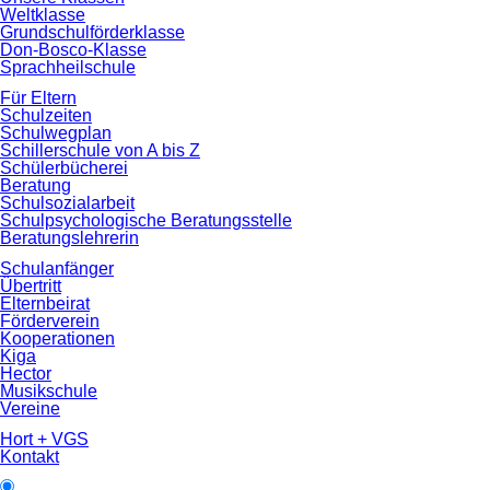
Weltklasse
Grundschulförderklasse
Don-Bosco-Klasse
Sprachheilschule
Für Eltern
Schulzeiten
Schulwegplan
Schillerschule von A bis Z
Schülerbücherei
Beratung
Schulsozialarbeit
Schulpsychologische Beratungsstelle
Beratungslehrerin
Schulanfänger
Übertritt
Elternbeirat
Förderverein
Kooperationen
Kiga
Hector
Musikschule
Vereine
Hort + VGS
Kontakt