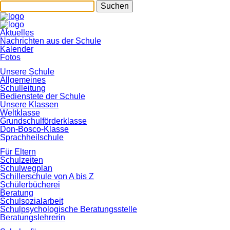
Suchen
Navigation
Aktuelles
überspringen
Nachrichten aus der Schule
Kalender
Fotos
Unsere Schule
Allgemeines
Schulleitung
Bedienstete der Schule
Unsere Klassen
Weltklasse
Grundschulförderklasse
Don-Bosco-Klasse
Sprachheilschule
Für Eltern
Schulzeiten
Schulwegplan
Schillerschule von A bis Z
Schülerbücherei
Beratung
Schulsozialarbeit
Schulpsychologische Beratungsstelle
Beratungslehrerin