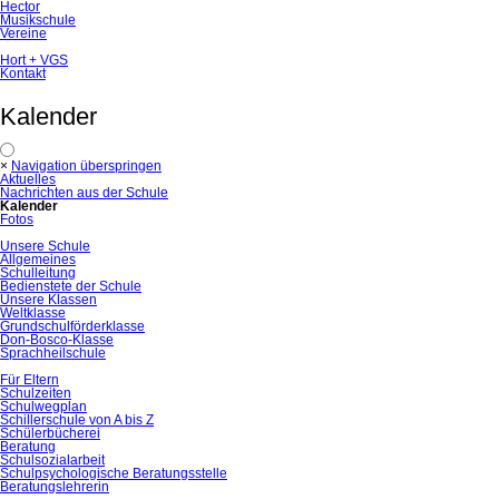
Hector
Musikschule
Vereine
Hort + VGS
Kontakt
Kalender
×
Navigation überspringen
Aktuelles
Nachrichten aus der Schule
Kalender
Fotos
Unsere Schule
Allgemeines
Schulleitung
Bedienstete der Schule
Unsere Klassen
Weltklasse
Grundschulförderklasse
Don-Bosco-Klasse
Sprachheilschule
Für Eltern
Schulzeiten
Schulwegplan
Schillerschule von A bis Z
Schülerbücherei
Beratung
Schulsozialarbeit
Schulpsychologische Beratungsstelle
Beratungslehrerin