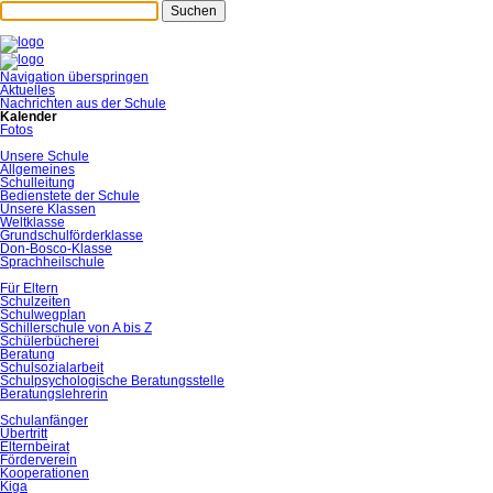
Suchen
Navigation überspringen
Aktuelles
Nachrichten aus der Schule
Kalender
Fotos
Unsere Schule
Allgemeines
Schulleitung
Bedienstete der Schule
Unsere Klassen
Weltklasse
Grundschulförderklasse
Don-Bosco-Klasse
Sprachheilschule
Für Eltern
Schulzeiten
Schulwegplan
Schillerschule von A bis Z
Schülerbücherei
Beratung
Schulsozialarbeit
Schulpsychologische Beratungsstelle
Beratungslehrerin
Schulanfänger
Übertritt
Elternbeirat
Förderverein
Kooperationen
Kiga