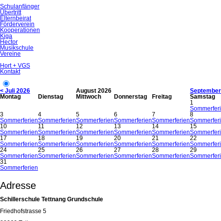
Schulanfänger
Übertritt
Elternbeirat
Förderverein
Kooperationen
Kiga
Hector
Musikschule
Vereine
Hort + VGS
Kontakt
< Juli 2026
August 2026
September
Montag
Dienstag
Mittwoch
Donnerstag
Freitag
Samstag
1
Sommerfer
3
4
5
6
7
8
Sommerferien
Sommerferien
Sommerferien
Sommerferien
Sommerferien
Sommerfer
10
11
12
13
14
15
Sommerferien
Sommerferien
Sommerferien
Sommerferien
Sommerferien
Sommerfer
17
18
19
20
21
22
Sommerferien
Sommerferien
Sommerferien
Sommerferien
Sommerferien
Sommerfer
24
25
26
27
28
29
Sommerferien
Sommerferien
Sommerferien
Sommerferien
Sommerferien
Sommerfer
31
Sommerferien
Adresse
Schillerschule Tettnang Grundschule
Friedhofstrasse 5