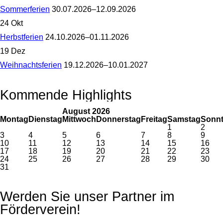
Sommerferien
30.07.2026–12.09.2026
Sommerferien
24
Okt
Herbstferien
24.10.2026–01.11.2026
Herbstferien
19
Dez
Weihnachtsferien
19.12.2026–10.01.2027
Weihnachtsferien
Kommende Highlights
August 2026
Montag
Dienstag
Mittwoch
Donnerstag
Freitag
Samstag
Sonn
1
2
3
4
5
6
7
8
9
10
11
12
13
14
15
16
17
18
19
20
21
22
23
24
25
26
27
28
29
30
31
Werden Sie unser Partner im
Förderverein!