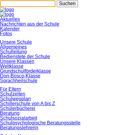
Suchen
Navigation
Aktuelles
überspringen
Nachrichten aus der Schule
Kalender
Fotos
Unsere Schule
Allgemeines
Schulleitung
Bedienstete der Schule
Unsere Klassen
Weltklasse
Grundschulförderklasse
Don-Bosco-Klasse
Sprachheilschule
Für Eltern
Schulzeiten
Schulwegplan
Schillerschule von A bis Z
Schülerbücherei
Beratung
Schulsozialarbeit
Schulpsychologische Beratungsstelle
Beratungslehrerin