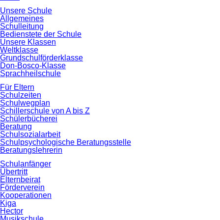
Unsere Schule
Allgemeines
Schulleitung
Bedienstete der Schule
Unsere Klassen
Weltklasse
Grundschulförderklasse
Don-Bosco-Klasse
Sprachheilschule
Für Eltern
Schulzeiten
Schulwegplan
Schillerschule von A bis Z
Schülerbücherei
Beratung
Schulsozialarbeit
Schulpsychologische Beratungsstelle
Beratungslehrerin
Schulanfänger
Übertritt
Elternbeirat
Förderverein
Kooperationen
Kiga
Hector
Musikschule