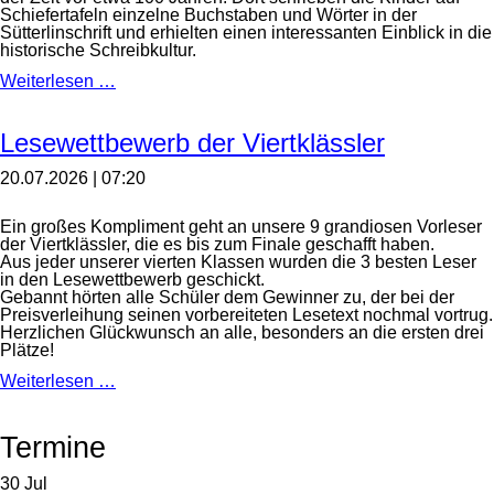
Schiefertafeln einzelne Buchstaben und Wörter in der
Sütterlinschrift und erhielten einen interessanten Einblick in die
historische Schreibkultur.
Besuch
Weiterlesen …
im
Schulmuseum
Friedrichshafen
Lesewettbewerb der Viertklässler
20.07.2026 | 07:20
Ein großes Kompliment geht an unsere 9 grandiosen Vorleser
der Viertklässler, die es bis zum Finale geschafft haben.
Aus jeder unserer vierten Klassen wurden die 3 besten Leser
in den Lesewettbewerb geschickt.
Gebannt hörten alle Schüler dem Gewinner zu, der bei der
Preisverleihung seinen vorbereiteten Lesetext nochmal vortrug.
Herzlichen Glückwunsch an alle, besonders an die ersten drei
Plätze!
Lesewettbewerb
Weiterlesen …
der
Viertklässler
Termine
30
Jul